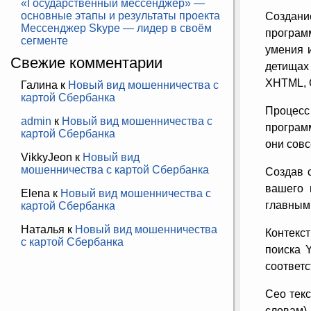
«Государственный мессенджер» —
основные этапы и результаты проекта
Создани
Мессенджер Skype — лидер в своём
програм
сегменте
умения 
Свежие комментарии
детищах
XHTML, C
Галина
к
Новый вид мошенничества с
картой Сбербанка
Процесс
admin
к
Новый вид мошенничества с
програм
картой Сбербанка
они совс
VikkyJeon
к
Новый вид
мошенничества с картой Сбербанка
Создав с
вашего 
Elena
к
Новый вид мошенничества с
главными
картой Сбербанка
Наталья
к
Новый вид мошенничества
Контекс
с картой Сбербанка
поиска 
соответс
Сeo тек
словам),