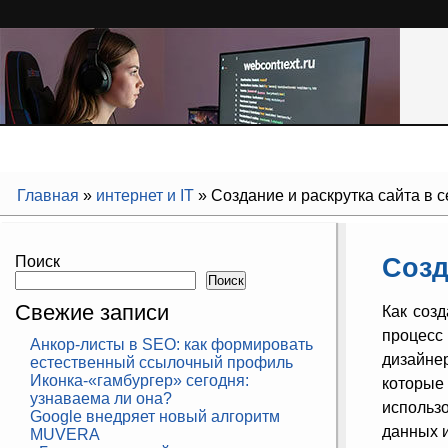
Главная
»
интернет и IT
»
Создание и раскрутка сайта в с
Созд
Поиск
Поиск
Свежие записи
Как соз
процесс 
Анкор-листы в SEO: как формировать
дизайне
естественный ссылочный профиль
Иконка-«гамбургер» сегодня:
которые
узнаваема ли она?
использ
Google внедряет новый алгоритм
данных и
MUVERA