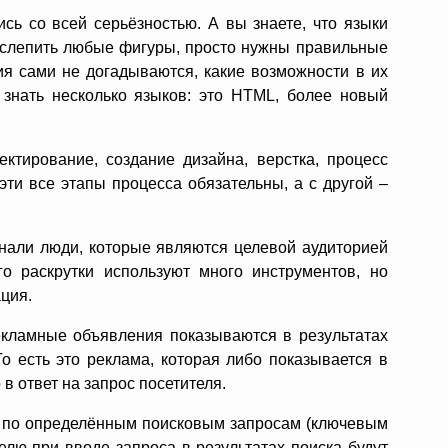
сь со всей серьёзностью. А вы знаете, что языки
е слепить любые фигуры, просто нужны правильные
я сами не догадываются, какие возможности в их
 знать несколько языков: это HTML, более новый
ктирование, создание дизайна, верстка, процесс
ти все этапы процесса обязательны, а с другой –
узнали люди, которые являются целевой аудиторией
го раскрутки используют много инструментов, но
ция.
екламные объявления показываются в результатах
о есть это реклама, которая либо показывается в
 в ответ на запрос посетителя.
м по определённым поисковым запросам (ключевым
елю при вводе запроса в результатах поиска будут