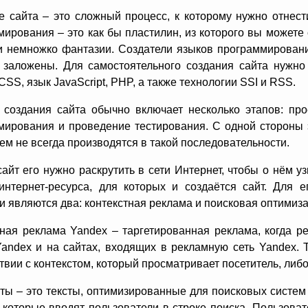
е сайта – это сложный процесс, к которому нужно отнести
мирования – это как бы пластилин, из которого вы может
и немножко фантазии. Создатели языков программировани
 заложены. Для самостоятельного создания сайта нужно
SS, язык JavaScript, PHP, а также технологии SSI и RSS.
 создания сайта обычно включает несколько этапов: прое
мирования и проведение тестирования. С одной стороны э
ем не всегда производятся в такой последовательности.
айт его нужно раскрутить в сети Интернет, чтобы о нём 
интернет-ресурса, для которых и создаётся сайт. Для е
 являются два: контекстная реклама и поисковая оптимиза
тная реклама Yandex – таргетированная реклама, когда р
Yandex и на сайтах, входящих в рекламную сеть Yandex. Т
твии с контекстом, который просматривает посетитель, либо
сты – это тексты, оптимизированные для поисковых систе
 которые вводят пользователи в строке поиска. Пользоват