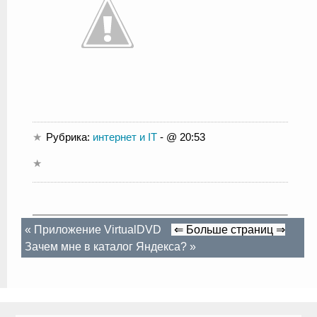
Рубрика:
интернет и IT
- @ 20:53
«
Приложение VirtualDVD
⇐ Больше страниц ⇒
Зачем мне в каталог Яндекса?
»