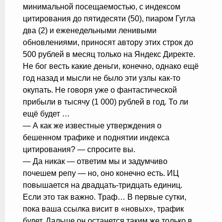
минимальной посещаемостью, с индексом
цитирования до пятидесяти (50), пиаром Гугла
два (2) и еженедельными ленивыми
обновлениями, приносят автору этих строк до
500 рублей в месяц только на Яндекс Директе.
Не бог весть какие деньги, конечно, однако ещё
год назад и мысли не было эти узлы как-то
окупать. Не говоря уже о фантастической
прибыли в тысячу (1 000) рублей в год. То ли
ещё будет …
— А как же известные утверждения о
бешенном трафике и поднятии индекса
цитирования? — спросите вы.
— Да никак — ответим мы и задумчиво
почешем репу — но, оно конечно есть. ИЦ
повышается на двадцать-тридцать единиц.
Если это так важно. Траф… В первые сутки,
пока ваша ссылка висит в «новых», трафик
будет. Дальше он останется таким же только в