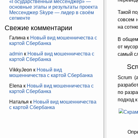
«Государственный мессенджер» —
основные этапы и результаты проекта
Такой по
Мессенджер Skype — лидер в своём
сегменте
совсем н
Свежие комментарии
на сотню
Галина
к
Новый вид мошенничества с
В общем,
картой Сбербанка
от мусор
admin
к
Новый вид мошенничества с
самый с
картой Сбербанка
Scr
VikkyJeon
к
Новый вид
мошенничества с картой Сбербанка
Scrum (
разработ
Elena
к
Новый вид мошенничества с
картой Сбербанка
по разра
подход к
Наталья
к
Новый вид мошенничества
с картой Сбербанка
Опр