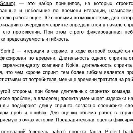
Scrum)
— это набор принципов, на которых строитс
ванные и небольшие по времени итерации, называемые 
ателю работающее ПО с новыми возможностями, для котор
ализации в очередном спринте определяются в начале спри
 его протяжении. При этом строго фиксированная неб
ки предсказуемость и гибкость.
Sprint)
— итерация в скраме, в ходе которой создаётся 
фиксирован по времени. Длительность одного спринта от
о скрам-стандарту компании Nokia, длительность спринт
ся, что чем короче спринт, тем более гибким является п
т отзывы от потребителя, меньше времени тратится на ра
угой стороны, при более длительных спринтах команд
ессе проблем, а владелец проекта уменьшает издержки на
нды подбирают длину спринта согласно специфике сво
дом проб и ошибок. Для оценки объёма работ в сприн
ряемую в очках истории. Предварительная оценка фиксируе
пожеланий (очередь работ) проекта
(англ. Project bac