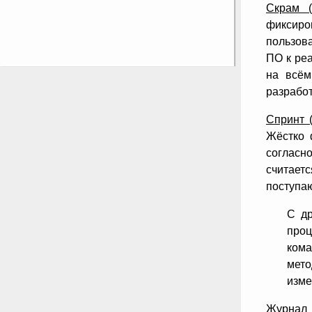
Скрам (
фиксиро
пользов
ПО к ре
на всём
разработ
Спринт (
Жёстко 
согласн
считает
поступаю
С др
проц
кома
мето
изме
Журнал 