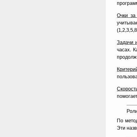
програм
Очки за
учитыв
(1,2,3,5
Задачи и
часах. 
продолж
Критерий
пользова
Скорость
помогает
Роли
По мето
Эти назв