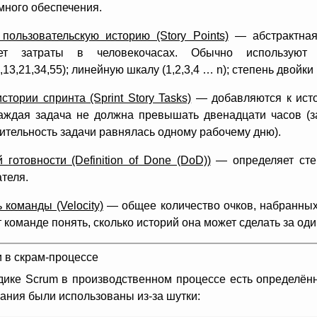
много обеспечения.
 пользовательскую историю (Story Points)
— абстрактная 
ает затраты в человекочасах. Обычно использую
,8,13,21,34,55); линейную шкалу (1,2,3,4 … n); степень двойки
стории спринта (Sprint Story Tasks)
— добавляются к исто
Каждая задача не должна превышать двенадцати часов (з
ительность задачи равнялась одному рабочему дню).
 готовности (Definition of Done (DoD))
— определяет степ
теля.
 команды (Velocity)
— общее количество очков, набранных
 команде понять, сколько историй она может сделать за оди
 в скрам-процессе
дике Scrum в производственном процессе есть определённ
ания были использованы из-за шутки: