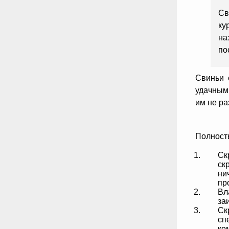
Св
ку
на
по
Свиньи 
удачным 
им не ра
Полность
Ск
ск
ни
пр
Вл
за
Ск
сп
ко