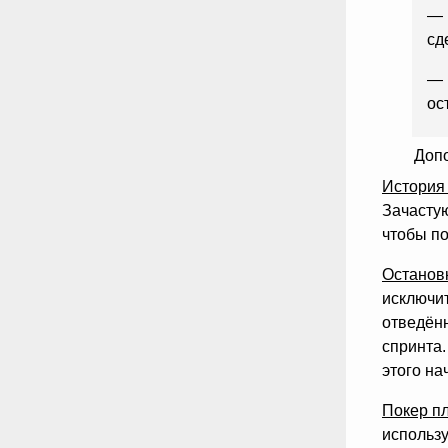
— 
сд
— 
ос
Доп
История 
Зачастую
чтобы по
Остановк
исключи
отведён
спринта
этого на
Покер пл
использ