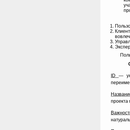
уч
пр
Пользо
Клиент
вовлеч
Управл
Экспер
Поль
ID
— ун
переиме
Названи
проекта 
Важность
натураль