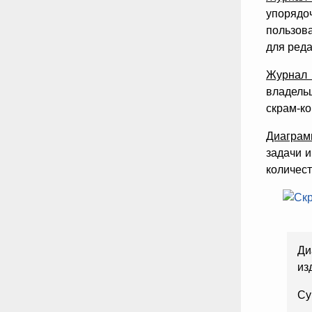
упоряд
пользова
для реда
Журнал 
владельц
скрам-ко
Диаграм
задачи 
количест
Ди
из
Су