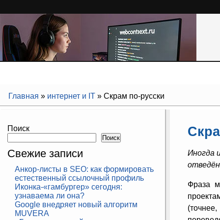
Главная
»
интернет и IT
»
Скрам по-русски
Скра
Поиск
Поиск
Свежие записи
Иногда 
отведён
Анкор-листы в SEO: как формировать
естественный ссылочный профиль
Фраза м
Иконка-«гамбургер» сегодня:
узнаваема ли она?
проекта
Google внедряет новый алгоритм
(точнее
MUVERA
переведе