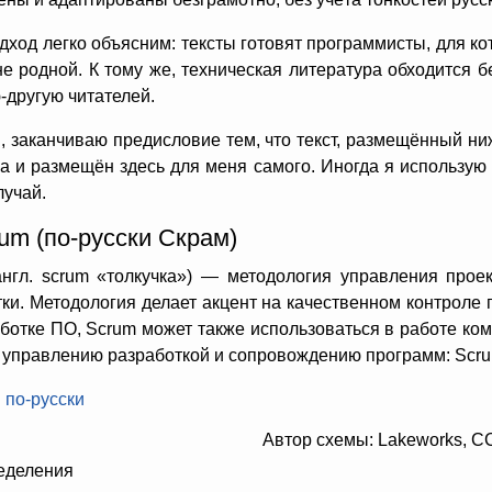
дход легко объясним: тексты готовят программисты, для ко
е родной. К тому же, техническая литература обходится б
-другую читателей.
 заканчиваю предисловие тем, что текст, размещённый ни
а и размещён здесь для меня самого. Иногда я использую 
лучай.
um (по-русски Скрам)
англ. scrum «толкучка») — методология управления про
ки. Методология делает акцент на качественном контроле
ботке ПО, Scrum может также использоваться в работе ко
 управлению разработкой и сопровождению программ: Scru
Автор схемы: Lakeworks, C
еделения