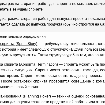
диаграмма сгорания работ для спринта показывает, скольк
елать в текущем спринте;
диаграмма сгорания работ для выпуска проекта показывае
таётся сделать до выпуска продукта (обычно строится на ба
олнительные определения
спринта (Sprint Story)
— требуемую функциональность, котор
 история имеет следующую структуру: «Будучи пользовател
лучить <результат>». Такая структура удобна тем, что понят
а спринта (Abnormal Termination)
— спринта может быть про
тельных ситуациях. Спринт может остановить команда, есл
ное время. Спринт может остановить владелец проекта,
. После остановки спринта проводится совещание с кома
чинается новый спринт.
анирования (Planning Poker)
— техника оценки, основанна
уемая для оценки сложности предстоящей работы или отно