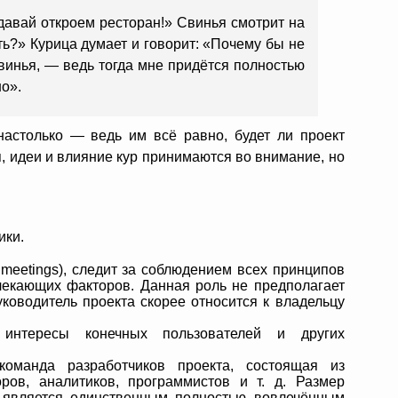
 давай откроем ресторан!» Свинья смотрит на
ать?» Курица думает и говорит: «Почему бы не
свинья, — ведь тогда мне придётся полностью
но».
настолько — ведь им всё равно, будет ли проект
я, идеи и влияние кур принимаются во внимание, но
ики.
meetings), следит за соблюдением всех принципов
лекающих факторов. Данная роль не предполагает
уководитель проекта скорее относится к владельцу
 интересы конечных пользователей и других
команда разработчиков проекта, состоящая из
ров, аналитиков, программистов и т. д. Размер
а является единственным полностью вовлечённым