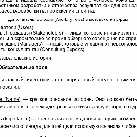
астником разработки и отвечает за результат как единое це
оцесс разработки на протяжении спринта.
Дополнительные роли (Ancillary roles) в методологии скрам
ватели (Users)
ы, Продавцы (Stakeholders) — лица, которые инициируют про
ены в скрам только во время обзорного совещания по спринт
яющие (Managers) — люди, которые управляют персоналом
ты-консультанты (Consulting Experts)
зовательские истории
Обязательные поля
икальный идентификатор, порядковый номер, примен
нования.
е (Name)
— краткое описание истории. Оно должно быть 
могли понять, о чём идёт речь и отличить одну историю от д
 (Importance)
— степень важности данной истории, по мнен
ное число, иногда для этой цели используются числа Фибо