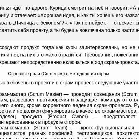
инья идёт по дороге. Курица смотрит на неё и говорит: «А
рицу и отвечает: «Хорошая идея, и как ты хочешь его назв
звать „Яичница с беконом“?». «Так не пойдёт, — отвечает 
святить себя проекту, а ты будешь вовлечена только частич
создают продукт, тогда как куры заинтересованы, но не 
или нет, на них это мало отразится. Требования, пожелани
зрешают непосредственно включаться в ход скрам-проекта.
Основные роли (Core roles) в методологии скрам
ю включены в проект и в скрам-процесс следующие участн
рам-мастер (Scrum Master) — проводит совещания (Scrum 
рам, разрешает противоречия и защищает команду от отв
чего иного, кроме корректного ведения скрам-процесса. Р
оекта и не должен фигурировать в качестве скрам-мастера.
аделец продукта (Product Owner) — представляет
интересованных в продукте сторон.
рам-команда (Scrum Team) — кросс-функциональная 
ециалистов разных профилей: тестировщиков, архитекто
манды в идеале составляет от 3 до 9 человек. Команд