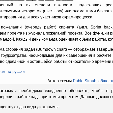
оченный по их степени важности, подлежащих реал
тельскими историями (user story) или элементами беклога
ктирования для всех участников скрам-процесса.
пожеланий (очередь работ) спринта
(англ. Sprint bac
ем проекта из журнала пожеланий проекта. Все функции р
мандой. Каждый день команда оценивает объём работы, ко
ма сгорания задач
(Burndown chart) — отображает заверш
и трудозатраты, необходимые для их завершения в расчёте
во сделанной и оставшейся работы относительно времени н
Автор схемы 
Pablo Straub
, 
общест
аграммы необходимо ежедневно обновлять, чтобы в 
держки в работе над спринтом и проектом. Данные должны 
ществуют два вида диаграммы: